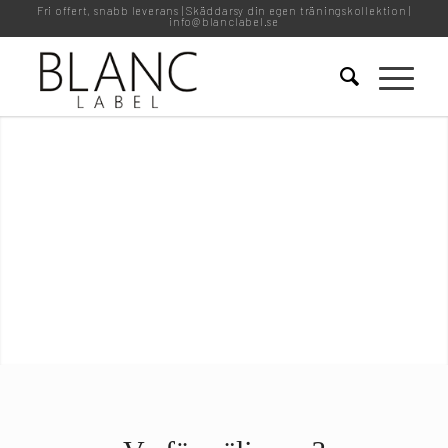
Fri offert, snabb leverans | Skäddarsy din egen träningskollektion |
info@blanclabel.se
Designbyrå med
expertis inom träning