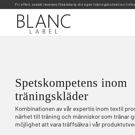
Fri offert, snabb leverans | Skäddarsy din egen träningskollektion |
info
Spetskompetens inom
träningskläder
Kombinationen av vår expertis inom textil pro
närhet till träning och människor som tränar g
möjlighet att vara träffsäkra i vår produktutve