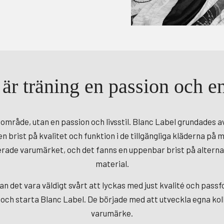
 är träning en passion och en 
sområde, utan en passion och livsstil. Blanc Label grundades 
n brist på kvalitet och funktion i de tillgängliga kläderna 
terade varumärket, och det fanns en uppenbar brist på alter
material.
n det vara väldigt svårt att lyckas med just kvalité och pas
 och starta Blanc Label. De började med att utveckla egna koll
varumärke.