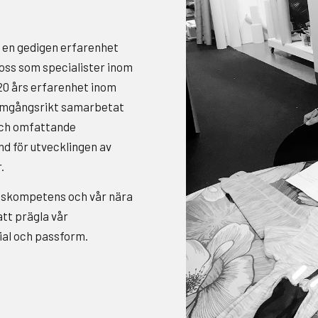
 en gedigen erfarenhet
 oss som specialister inom
20 års erfarenhet inom
framgångsrikt samarbetat
och omfattande
nd för utvecklingen av
.
nskompetens och vår nära
att prägla vår
ial och passform.