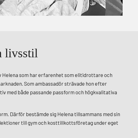
livsstil
av Helena som har erfarenhet som elitidrottare och
på marknaden. Som ambassadör strävade hon efter
nativ med både passande passform och högkvalitativa
sform. Därför bestämde sig Helena tillsammans med sin
ektioner till gym och kosttillkottsföretag under eget