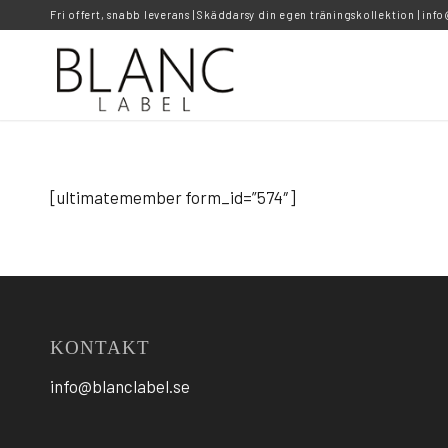
Fri offert, snabb leverans | Skäddarsy din egen träningskollektion |
info
[ultimatemember form_id=”574″]
KONTAKT
info@blanclabel.se