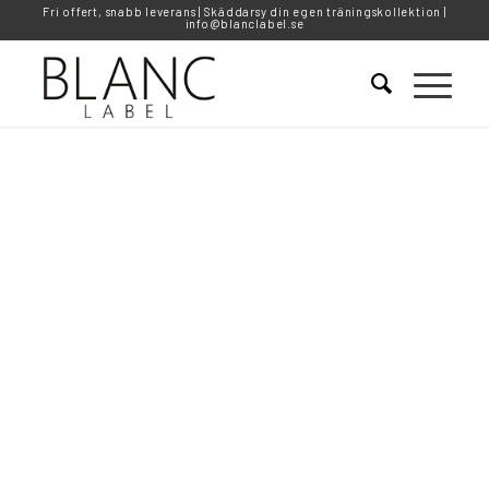
Fri offert, snabb leverans | Skäddarsy din egen träningskollektion |
info@blanclabel.se