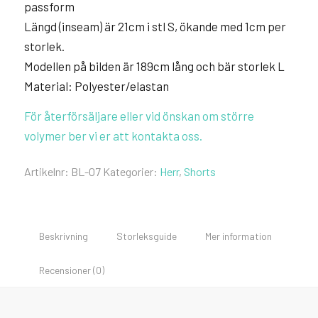
passform
Längd (inseam) är 21cm i stl S, ökande med 1cm per
storlek.
Modellen på bilden är 189cm lång och bär storlek L
Material: Polyester/elastan
För återförsäljare eller vid önskan om större
volymer ber vi er att kontakta oss.
Artikelnr:
BL-07
Kategorier:
Herr
,
Shorts
Beskrivning
Storleksguide
Mer information
Recensioner (0)