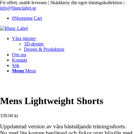
Fri offert, snabb leverans | Skäddarsy din egen träningskollektion |
info@blanclabel.se
0
Shopping Cart
Våra tjänster
3D-design
Design & Produktion
Om oss
Kontakt
Sök
Menu
Menu
Mens Lightweight Shorts
339.00
kr
Uppdaterad version av våra bästsäljande träningsshorts.
Nu med lite kortare benlängd och fickor utan blixtlås med